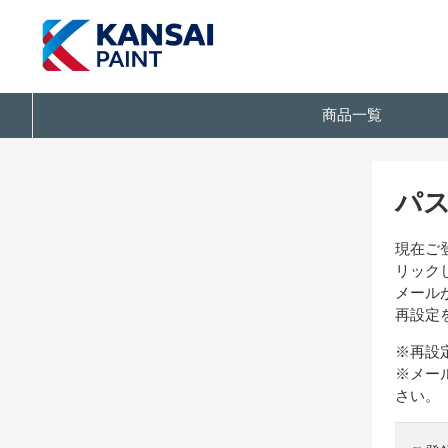
商品一覧
パ
現在ご
リック
メール
再設定
※再設
※メー
さい。